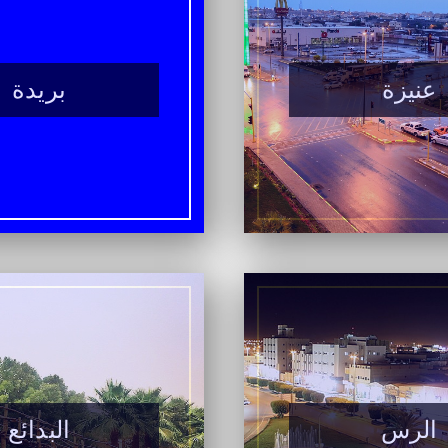
عنيزة
بريدة
الرس
البدائع