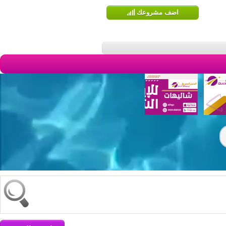
اضف مشروعك
: