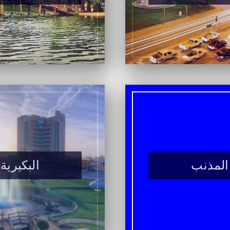
المذنب
البكيرية