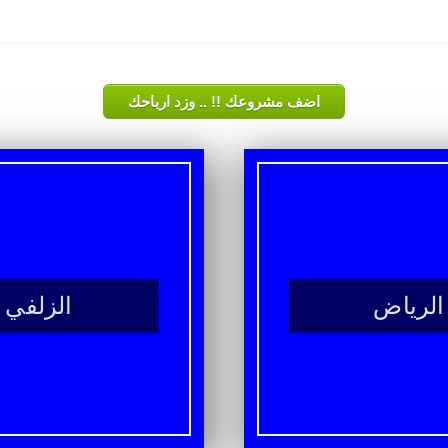
اضف مشروعك !! .. وزد ارباحك
الرياض
الزلفي