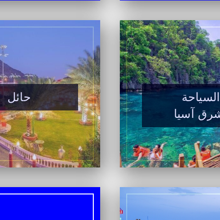
لسياحة
حائل
رق آسيا